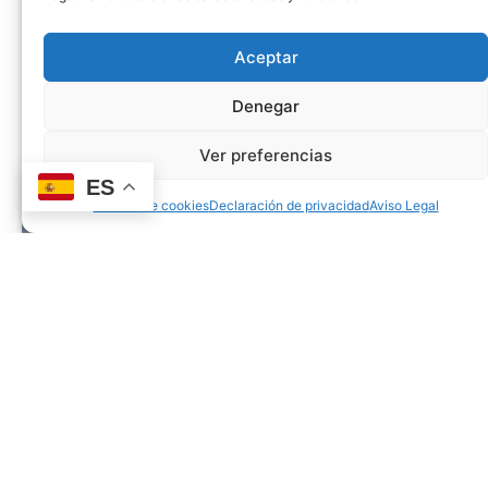
Aceptar
Denegar
Ver preferencias
ES
Política de cookies
Declaración de privacidad
Aviso Legal
El equipo
Minerales Mivico, S.L, cuenta con un
equipo comprometido y con una larga
trayectoria, ya en su tercera generación
familiar, dedicado a ofrecer siempre lo
mejor.